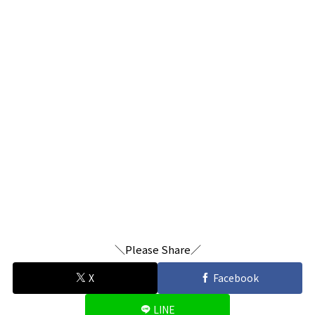
＼Please Share／
X
Facebook
LINE