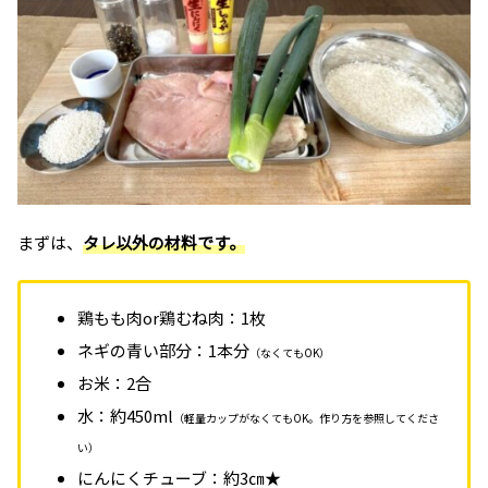
まずは、
タレ以外の材料です。
鶏もも肉or鶏むね肉：1枚
ネギの青い部分：1本分
（なくてもOK）
お米：2合
水：約450ml
（軽量カップがなくてもOK。作り方を参照してくださ
い）
にんにくチューブ：約3㎝★