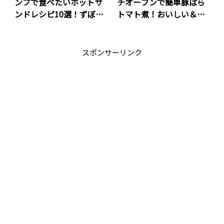
ンプで食べたいホットサ
チオーブンで簡単豚ばら
ンドレシピ10選！ずぼら
トマト煮！おいしい＆キ
レシピ随時更新
ャンプ飯にぴったり♪
スポンサーリンク