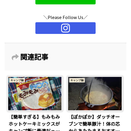
＼Please Follow Us／
関連記事
キャンプ飯
キャンプ飯
【簡単すぎる】もみもみ
【ぽかぽか】ダッチオー
ホットケーキミックスが
ブンで簡単豚汁！体の芯
キャンプ飯に最適だっ
からあたたまるおすすめ