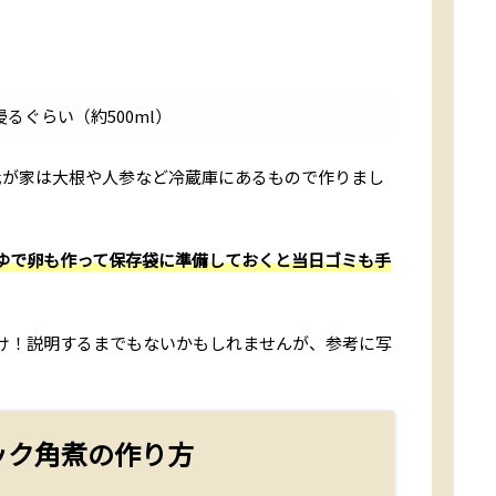
るぐらい（約500ml）
我が家は大根や人参など冷蔵庫にあるもので作りまし
ゆで卵も作って保存袋に準備しておくと当日ゴミも手
け！説明するまでもないかもしれませんが、参考に写
ック角煮の作り方