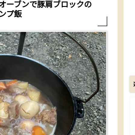
オーブンで豚肩ブロックの
ンプ飯