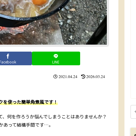
Facebook
LINE
2021.04.24
2026.03.24
クを使った簡単角煮風です！
て、何を作ろうか悩んでしまうことはありませんか？
かあって結構手間です…。