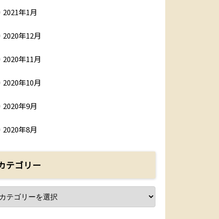
2021年1月
2020年12月
2020年11月
2020年10月
2020年9月
2020年8月
カテゴリー