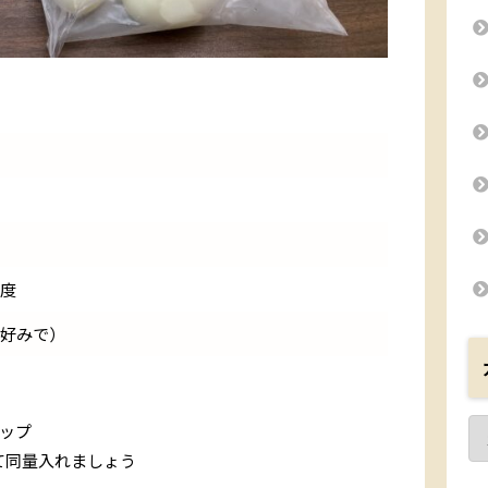
程度
お好みで）
カップ
て同量入れましょう