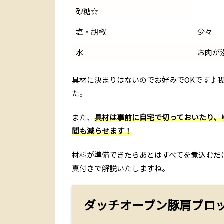
砂糖☆
塩・胡椒
少々
水
お肉が浸
具材に決まりはないのでお好みでOKです♪
た。
また、
具材は事前に自宅で切っておいたり、
間も減らせます！
材料が準備できたらあとはすべてを煮込むだ
真付きで解説いたしますね。
ダッチオーブン豚肩ブロ