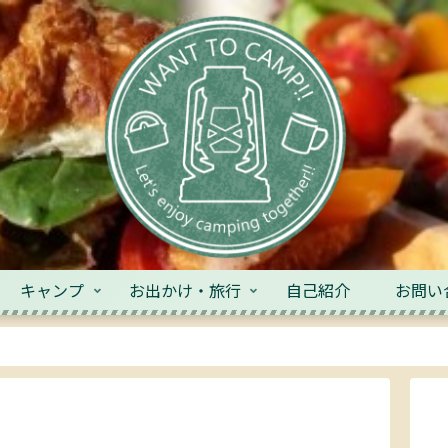
キャンプ
お出かけ・旅行
自己紹介
お問い