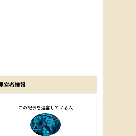
運営者情報
この記事を運営している人