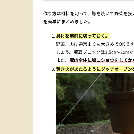
作り方は材料を切って、豚を焼いて野菜を投
を簡単にまとめました。
具材を事前に切っておく。
野菜、肉は通常よりも大きめでOKで
しょう。豚肩ブロックは1,5㎝～2cm
また、
豚肉全体に塩コショウをしてか
焚き火があたるようにダッチオーブン