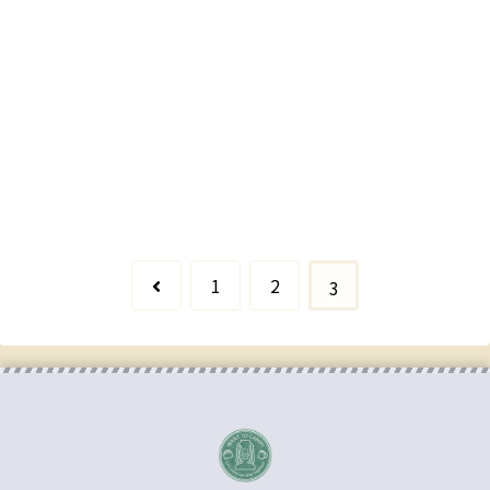
前
1
2
3
へ