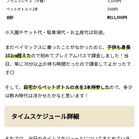
プラズマレイズ（夕食）
3,550円
ペットボトル×2本
500円
合計
約12,900円
※入園チケット代・駐車場代・お土産代は別途。
まだベイマックスに乗ったことがなかったのと、
子供も身長
102㎝超えた
ので初めてプレミアムパスで課金しました！当
日、常に70分以上の待ち時間だったので課金してよかったで
す◎
そして、
自宅からペットボトルの水を3本持参した
ので、多少
は飲み物代は浮かせたかなと思います！
タイムスケジュール詳細
それでは、当日のタイムスケジュールについてまとめていき