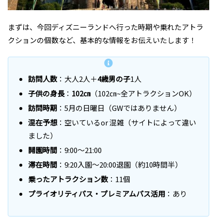
まずは、今回ディズニーランドへ行った時期や乗れたアトラ
クションの個数など、基本的な情報をお伝えいたします！
訪問人数
：大人2人＋
4歳男の子
1人
子供の身長
：
102㎝
（102㎝~全アトラクションOK）
訪問時期
：5月の日曜日（GWではありません）
混在予想
：空いているor 混雑（サイトによって違い
ました）
開園時間
：9:00～21:00
滞在時間
：9:20入園〜20:00退園（約10時間半）
乗ったアトラクション数
：11個
プライオリティパス・プレミアムパス活用
：あり