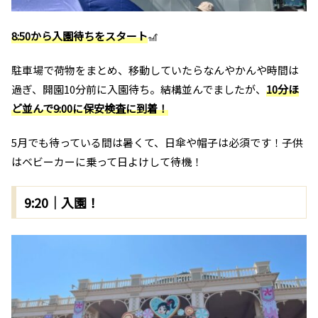
8:50から入園待ちをスタート
🎢
駐車場で荷物をまとめ、移動していたらなんやかんや時間は
過ぎ、開園10分前に入園待ち。結構並んでましたが、
10分ほ
ど並んで9:00に保安検査に到着！
5月でも待っている間は暑くて、日傘や帽子は必須です！子供
はベビーカーに乗って日よけして待機！
9:20｜入園！