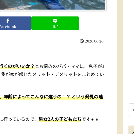
Facebook
LINE
2026.06.26
行くのがいいか？
とお悩みのパパ・ママに、息子が1
る我が家が感じたメリット・デメリットをまとめてい
と、年齢によってこんなに違うの！？ という発見の連
に行っているので、
男女2人の子どもたち
です👦👧